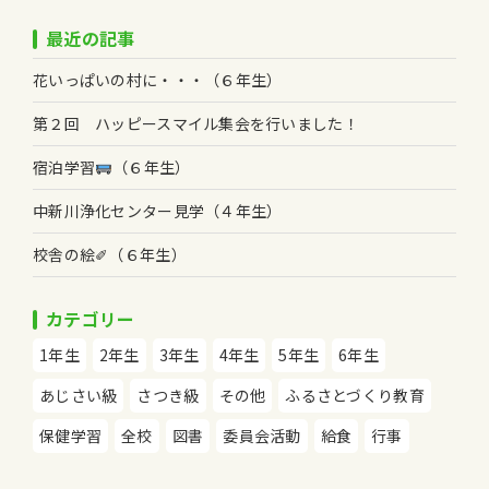
最近の記事
花いっぱいの村に・・・（６年生）
第２回 ハッピースマイル集会を行いました！
宿泊学習
（６年生）
中新川浄化センター見学（４年生）
校舎の絵✐（６年生）
カテゴリー
1年生
2年生
3年生
4年生
5年生
6年生
あじさい級
さつき級
その他
ふるさとづくり教育
保健学習
全校
図書
委員会活動
給食
行事