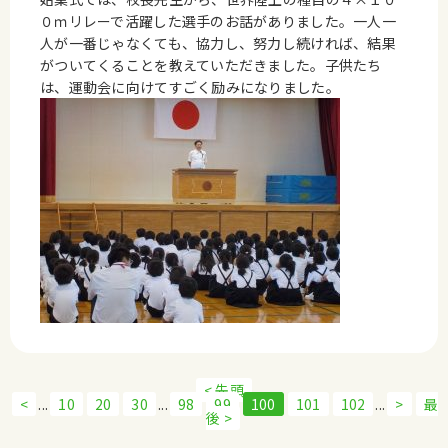
０ｍリレーで活躍した選手のお話がありました。一人一
人が一番じゃなくても、協力し、努力し続ければ、結果
がついてくることを教えていただきました。子供たち
は、運動会に向けてすごく励みになりました。
< 先頭
<
...
10
20
30
...
98
99
100
101
102
...
>
最
後 >