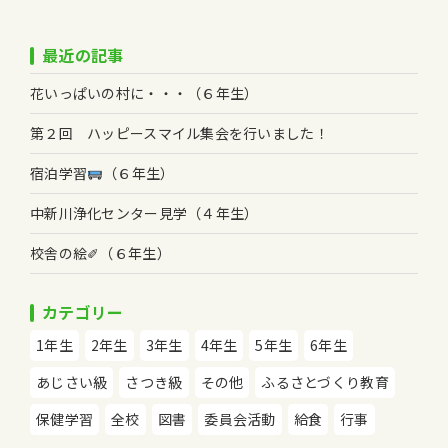
最近の記事
花いっぱいの村に・・・（６年生）
第２回 ハッピースマイル集会を行いました！
宿泊学習
（６年生）
中新川浄化センター見学（４年生）
校舎の絵✐（６年生）
カテゴリー
1年生
2年生
3年生
4年生
5年生
6年生
あじさい級
さつき級
その他
ふるさとづくり教育
保健学習
全校
図書
委員会活動
給食
行事