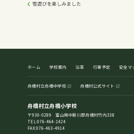
雪遊びを楽しみました
ホーム
学校案内
沿革
行事予定
安全マ
舟橋村立舟橋中学校
舟橋村公式サイト
舟橋村立舟橋小学校
〒930-0289 富山県中新川郡舟橋村竹内338
TEL:076-464-1424
FAX:076-463-4914