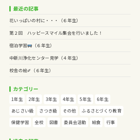
最近の記事
花いっぱいの村に・・・（６年生）
第２回 ハッピースマイル集会を行いました！
宿泊学習
（６年生）
中新川浄化センター見学（４年生）
校舎の絵✐（６年生）
カテゴリー
1年生
2年生
3年生
4年生
5年生
6年生
あじさい級
さつき級
その他
ふるさとづくり教育
保健学習
全校
図書
委員会活動
給食
行事