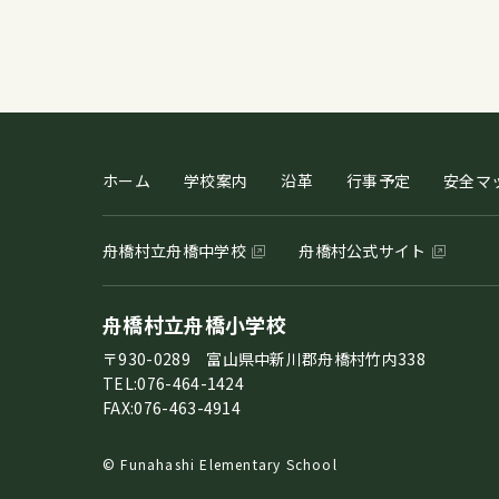
ホーム
学校案内
沿革
行事予定
安全マ
舟橋村立舟橋中学校
舟橋村公式サイト
舟橋村立舟橋小学校
〒930-0289 富山県中新川郡舟橋村竹内338
TEL:076-464-1424
FAX:076-463-4914
© Funahashi Elementary School