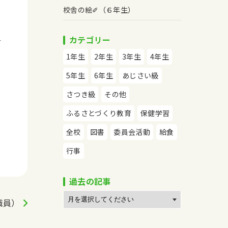
校舎の絵✐（６年生）
。
さ
カテゴリー
付
1年生
2年生
3年生
4年生
5年生
6年生
あじさい級
さつき級
その他
ふるさとづくり教育
保健学習
全校
図書
委員会活動
給食
行事
過去の記事
職員）