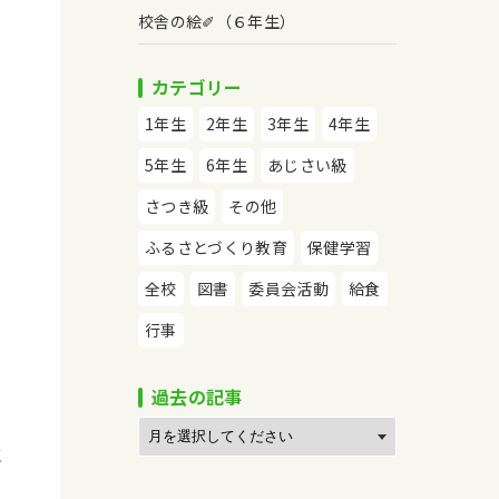
校舎の絵✐（６年生）
カテゴリー
1年生
2年生
3年生
4年生
5年生
6年生
あじさい級
や
さつき級
その他
ふるさとづくり教育
保健学習
全校
図書
委員会活動
給食
行事
過去の記事
に
ま