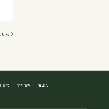
ました
出書類
学習情報
育成会