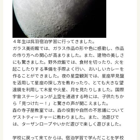
４年生は呉羽宿泊学習に行ってきました。
ガラス美術館では、ガラス作品の形や色に感動し、作品
の作り方への関心が高まりました。また、建物の美しさ
にも驚きました。野外炊飯では、食材を切ったり、火を
起こしたりする準備を手際よく行い、おいしいカレーを
作ることができました。夜の星空観測では、星座早見盤
を活用して星座の探し方を教わったり、とても大きな望
遠鏡を利用して木星や火星、月を見たりしました。国際
宇宙ステーションが上空を通過する時には、子供たちか
ら「見つけたー！」と驚きの声が聞こえました。
森の寺子屋教室では、森の役割や自然の不思議について
ゲストティーチャーに教わりました。また、池遊びで
は、ターザンロープやいかだ遊びで楽しく遊びました。
学校に戻って来てからは、宿泊学習で学んだことを学校