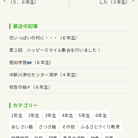
（５、６年生）
した（３年生）
最近の記事
花いっぱいの村に・・・（６年生）
第２回 ハッピースマイル集会を行いました！
宿泊学習
（６年生）
中新川浄化センター見学（４年生）
校舎の絵✐（６年生）
カテゴリー
1年生
2年生
3年生
4年生
5年生
6年生
あじさい級
さつき級
その他
ふるさとづくり教育