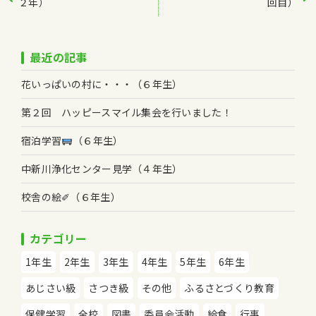
２年）
回目）
最近の記事
花いっぱいの村に・・・（６年生）
第２回 ハッピースマイル集会を行いました！
宿泊学習
（６年生）
中新川浄化センター見学（４年生）
校舎の絵✐（６年生）
カテゴリー
1年生
2年生
3年生
4年生
5年生
6年生
あじさい級
さつき級
その他
ふるさとづくり教育
保健学習
全校
図書
委員会活動
給食
行事