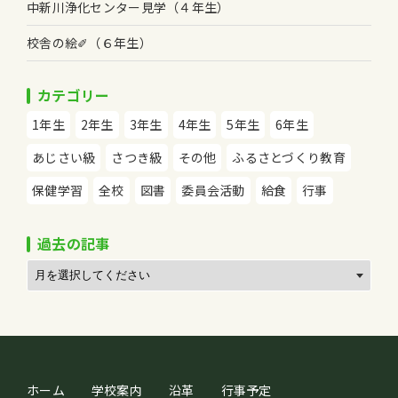
中新川浄化センター見学（４年生）
校舎の絵✐（６年生）
カテゴリー
1年生
2年生
3年生
4年生
5年生
6年生
あじさい級
さつき級
その他
ふるさとづくり教育
保健学習
全校
図書
委員会活動
給食
行事
過去の記事
ホーム
学校案内
沿革
行事予定