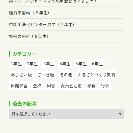
第２回 ハッピースマイル集会を行いました！
宿泊学習
（６年生）
中新川浄化センター見学（４年生）
校舎の絵✐（６年生）
カテゴリー
1年生
2年生
3年生
4年生
5年生
6年生
あじさい級
さつき級
その他
ふるさとづくり教育
保健学習
全校
図書
委員会活動
給食
行事
過去の記事