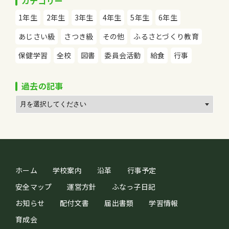
カテゴリー
1年生
2年生
3年生
4年生
5年生
6年生
あじさい級
さつき級
その他
ふるさとづくり教育
保健学習
全校
図書
委員会活動
給食
行事
過去の記事
ホーム
学校案内
沿革
行事予定
安全マップ
運営方針
ふなっ子日記
お知らせ
配付文書
届出書類
学習情報
育成会