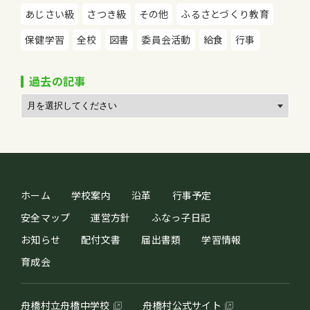
あじさい級
さつき級
その他
ふるさとづくり教育
保健学習
全校
図書
委員会活動
給食
行事
過去の記事
ホーム
学校案内
沿革
行事予定
安全マップ
運営方針
ふなっ子日記
お知らせ
配付文書
届出書類
学習情報
育成会
舟橋村立舟橋中学校
舟橋村公式サイト