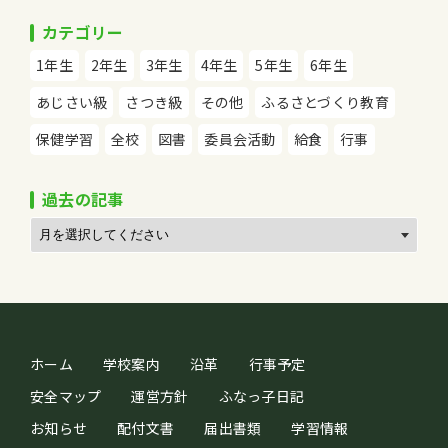
カテゴリー
1年生
2年生
3年生
4年生
5年生
6年生
あじさい級
さつき級
その他
ふるさとづくり教育
保健学習
全校
図書
委員会活動
給食
行事
過去の記事
ホーム
学校案内
沿革
行事予定
安全マップ
運営方針
ふなっ子日記
お知らせ
配付文書
届出書類
学習情報